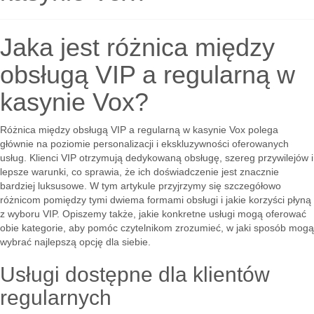
Jaka jest różnica między
obsługą VIP a regularną w
kasynie Vox?
Różnica między obsługą VIP a regularną w kasynie Vox polega
głównie na poziomie personalizacji i ekskluzywności oferowanych
usług. Klienci VIP otrzymują dedykowaną obsługę, szereg przywilejów i
lepsze warunki, co sprawia, że ich doświadczenie jest znacznie
bardziej luksusowe. W tym artykule przyjrzymy się szczegółowo
różnicom pomiędzy tymi dwiema formami obsługi i jakie korzyści płyną
z wyboru VIP. Opiszemy także, jakie konkretne usługi mogą oferować
obie kategorie, aby pomóc czytelnikom zrozumieć, w jaki sposób mogą
wybrać najlepszą opcję dla siebie.
Usługi dostępne dla klientów
regularnych