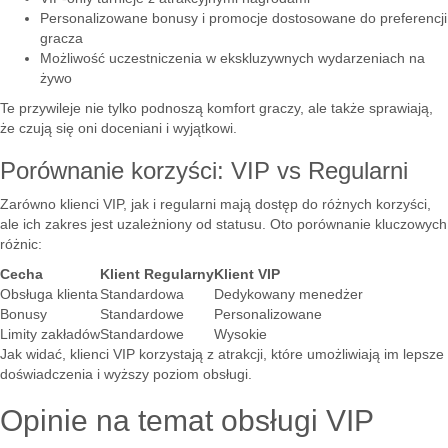
Personalizowane bonusy i promocje dostosowane do preferencji
gracza
Możliwość uczestniczenia w ekskluzywnych wydarzeniach na
żywo
Te przywileje nie tylko podnoszą komfort graczy, ale także sprawiają,
że czują się oni doceniani i wyjątkowi.
Porównanie korzyści: VIP vs Regularni
Zarówno klienci VIP, jak i regularni mają dostęp do różnych korzyści,
ale ich zakres jest uzależniony od statusu. Oto porównanie kluczowych
różnic:
Cecha
Klient Regularny
Klient VIP
Obsługa klienta
Standardowa
Dedykowany menedżer
Bonusy
Standardowe
Personalizowane
Limity zakładów
Standardowe
Wysokie
Jak widać, klienci VIP korzystają z atrakcji, które umożliwiają im lepsze
doświadczenia i wyższy poziom obsługi.
Opinie na temat obsługi VIP