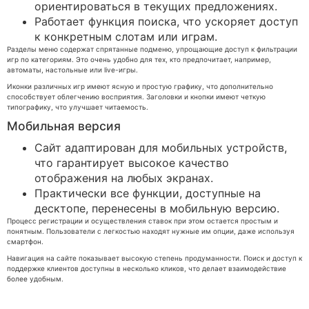
ориентироваться в текущих предложениях.
Работает функция поиска, что ускоряет доступ
к конкретным слотам или играм.
Разделы меню содержат спрятанные подменю, упрощающие доступ к фильтрации
игр по категориям. Это очень удобно для тех, кто предпочитает, например,
автоматы, настольные или live-игры.
Иконки различных игр имеют ясную и простую графику, что дополнительно
способствует облегчению восприятия. Заголовки и кнопки имеют четкую
типографику, что улучшает читаемость.
Мобильная версия
Сайт адаптирован для мобильных устройств,
что гарантирует высокое качество
отображения на любых экранах.
Практически все функции, доступные на
десктопе, перенесены в мобильную версию.
Процесс регистрации и осуществления ставок при этом остается простым и
понятным. Пользователи с легкостью находят нужные им опции, даже используя
смартфон.
Навигация на сайте показывает высокую степень продуманности. Поиск и доступ к
поддержке клиентов доступны в несколько кликов, что делает взаимодействие
более удобным.