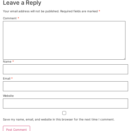
Leave a Reply
Your email address will not be published.
Required fields are marked
*
Comment
*
Name
*
Email
*
Website
Save my name, email, and website in this browser for the next time I comment.