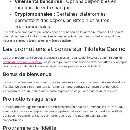
Virements bancaires :
Options disponibles en
fonction de votre banque.
Cryptomonnaies :
Certaines plateformes
permettent des dépôts en Bitcoin et autres
cryptomonnaies.
Les délais de traitement peuvent varier en fonction de la méthode choisie. Les dépôts
sont généralement instantanés, tandis que les retraits peuvent prendre de quelques
heures à plusieurs jours, selon la méthode utilisée.
Les promotions et bonus sur Tikitaka Casino
Les promotions sont l’un des aspects les plus attrayants de Tikitaka casino. En plus du
bonus de bienvenue tikitaka
, les joueurs peuvent bénéficier de diverses offres, y compris
des tours gratuits, des bonus de dépôt, et des programmes de fidélité.
Bonus de bienvenue
Le bonus de bienvenue est une offre destinée aux nouveaux joueurs qui s’inscrivent sur
Tikitaka. Ce bonus peut prendre la forme d’un pourcentage sur votre premier dépôt,
vous permettant de commencer votre expérience de jeu avec un solde plus élevé.
Promotions régulières
Tikitaka propose également des promotions hebdomadaires et mensuelles, offrant aux
joueurs la chance de gagner des prix supplémentaires et des bonus. Il est conseillé de
consulter régulièrement la section promotions du site pour ne pas manquer
d’opportunités.
Programme de fidélité