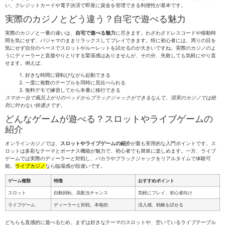
い、クレジットカードや電子決済で即座に資金を管理できる利便性が基本です。
実際のカジノとどう違う？自宅で遊べる魅力
実際のカジノと一番の違いは、
自宅で遊べる魅力
に尽きます。わざわざドレスコードや移動時
間を気にせず、パジャマのままリラックスしてプレイできます。特に初心者には、周りの目を
気にせず自分のペースでスロットやルーレットを試せるのが大きいですね。実際のカジノのよ
うにディーラーと直接やりとりする緊張感はありませんが、その分、失敗しても気軽にやり直
せます。例えば、
好きな時間に寝転びながら起動できる
一度に複数のテーブルを同時に見比べられる
無料デモで練習してから本番に移行できる
スマホ一台で風呂上がりのベッドからブラックジャックができるなんて、現実のカジノでは絶
対に叶わない快適さです。
どんなゲームが遊べる？スロットやライブゲームの
紹介
オンラインカジノでは、
スロットやライブゲームの紹介
が最も実用的な入門ポイントです。ス
ロットは多彩なテーマとボーナス機能が魅力で、初心者でも簡単に楽しめます。一方、ライブ
ゲームでは実際のディーラーと対戦し、バカラやブラックジャックをリアルタイムで体験可
能。
ライブカジノ
なら臨場感が段違いです。
ゲーム種類
特徴
おすすめポイント
スロット
自動回転、高配当チャンス
気軽にプレイ、初心者向け
ライブゲーム
ディーラーと対戦、本格的
没入感、戦略を試せる
どちらも直感的に遊べるため、まずは好きなテーマのスロットや、空いているライブテーブル