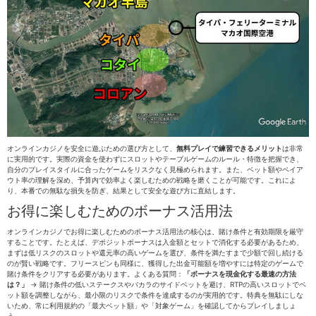
オンラインカジノを安全に遊ぶための選び方として、
無料プレイで練習できるメリット
は非常
に実用的です。実際の資金を使わずにスロットやテーブルゲームのルール・特徴を把握でき、
自分のプレイスタイルに合ったゲームをリスクなく見極められます。また、ベット額やペイア
ウト率の理解を深め、予算内で効率よく楽しむための戦略を磨くことが可能です。これによ
り、本番での無駄な損失を防ぎ、結果として安全な遊び方に直結します。
お得に楽しむためのボーナス活用法
オンラインカジノでお得に楽しむためのボーナス活用法の核心は、賭け条件と有効期限を厳守
することです。たとえば、デポジットボーナスは入金額とセットで消化する必要があるため、
まずは低リスクのスロットや還元率の高いゲームを選び、条件を満たすまで少額で回し続ける
のが賢い戦略です。フリースピンも同様に、獲得した出金可能額を増やすには特定のゲームで
賭け条件をクリアする必要があります。よくある質問：
「ボーナスを現金化する最速の方法
は？」
→ 賭け条件の低いステークスやバカラのサイドベットを避け、RTPの高いスロットでベ
ット額を調整しながら、最小限のリスクで条件を達成するのが実用的です。特典を無駄にしな
いため、常に利用規約の「最大ベット額」や「対象ゲーム」を確認してからプレイしましょ