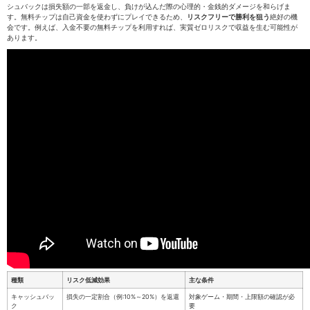
シュバックは損失額の一部を返金し、負けが込んだ際の心理的・金銭的ダメージを和らげま
す。無料チップは自己資金を使わずにプレイできるため、
リスクフリーで勝利を狙う
絶好の機
会です。例えば、入金不要の無料チップを利用すれば、実質ゼロリスクで収益を生む可能性が
あります。
種類
リスク低減効果
主な条件
キャッシュバッ
損失の一定割合（例:10%～20%）を返還
対象ゲーム・期間・上限額の確認が必
ク
要