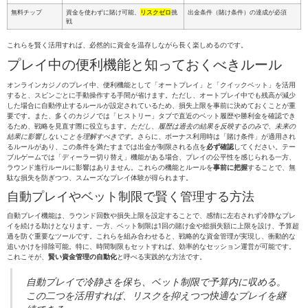
無料チップ
資金を使わずに賭け可能、
リスクゼロ
挑
出金条件（賭け条件）の達成が必須
戦
これらを賢く活用すれば、必然的に資金を温存しながら長く楽しめるのです。
プレイ中の便利機能と知っておくべきルール
オンラインカジノのプレイ中、便利機能として「オートプレイ」と「クイックベット」を活用
すると、スピンごとに手動操作する手間が省けます。ただし、オートプレイ中でも残高が減少
した場合に自動停止するルールが設定されているため、損失上限を事前に決めておくことが重
要です。また、多くのカジノでは「ヒストリー」タブで直近のベット履歴や勝利金を確認でき
るため、戦略を見直す際に役立ちます。
ただし、履歴は過去の結果を反映するのみで、未来の
結果に影響しないことを理解すべきです。
さらに、ボーナス利用時は「賭け条件」が適用され
るルールがあり、この条件を満たすまでは出金が制限される点を
必ず確認
してください。テー
ブルゲームでは「ディーラー切り替え」機能がある場合、プレイの公平性を感じられる一方、
ラウンド進行ルールに影響はありません。これらの機能とルールを
事前に把握
することで、無
駄な損失を防ぎつつ、スムーズなプレイ体験が得られます。
自動プレイやベット制限で賢く管理する方法
自動プレイ機能は、ラウンド回数や損失上限を設定することで、感情に左右されず冷静なプレ
イを続ける助けとなります。一方、ベット制限は1回の賭け金や総損失額に上限を設け、予算超
過を防ぐ重要なツールです。これらを組み合わせると、戦略的な資金管理が実現し、衝動的な
追いかけを排除可能。特に、時間制限もセットすれば、効率的なセッション運営が可能です。
これこそが、
賢い資金管理の自動化
と呼べる実践的な方法です。
自動プレイで冷静さを保ち、ベット制限で予算内に収める。
この二つを活用すれば、リスクを抑えつつ快適なプレイを継