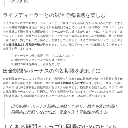
続できる。
ライブディーラーとの対話で臨場感を楽しむ
ライブカジノ最大の魅力は、ディーラーとリアルタイムで会話しながら遊べる点です。まずチ
ャット機能で挨拶を送れば、向こうからも笑顔で返してくれます。掛け声や「プリーズ」とい
った簡単な英語を使うと反応が良く、ゲームが一気に盛り上がります。特に「バカラ」や「ル
ーレット」では、結果が決まる瞬間にディーラーと一体感を味わえるのが醍醐味。勝った時は
一緒に喜び、負けても「次があるよ」と励ましてくれると、まるで本物のカジノにいるかのよ
うな
臨場感あふれる対話体験
が得られます。なお、他のプレイヤーへの配慮として、チャット
は節度を守りましょう。
ディーラーに軽く挨拶（例：「こんにちは」）
掛け声やリアクションで場を盛り上げる
勝敗の瞬間を共有し、会話を楽しむ
出金制限やボーナスの有効期限を忘れずに
出金制限はゲームによって異なるため、勝利金を引き出す前に最低賭け条件や上限額を必ず確
認する必要があります。同様に、
ボーナスの有効期限を忘れずに
管理しないと、獲得したボー
ナスやそれに伴う勝利金が自動消滅するリスクがあります。期限切れを防ぐため、ログイン時
に残り日数をチェックし、計画的に消化する習慣が求められます。
ボーナスのみならず、出金
手続き自体にも有効期限が設定されるケースがあるため、確認は二重が確実です。
出金制限とボーナス期限は連動しており、両方を常に把握し
期限内に行動しなければ、資金を失う可能性が高まる。
よくある疑問とトラブル回避のためのヒント