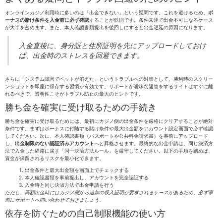
オンラインカジノ利用時に多いのは「出金できない」という疑問です。これを避けるため、
ボ
ーナスの賭け条件を入金前に必ず確認
することが鉄則です。条件未達で出金不可になるケース
が大半を占めます。また、本人確認書類提出を後回しにすると出金遅延の原因になります。
入金直後に、身分証と住所証明を先にアップロードしておけ
ば、出金時のストレスを回避できます。
さらに「システム障害でベットが消えた」というトラブルへの対策として、勝利時のスクリー
ンショットを即座に保存する習慣が有効です。サポートが曖昧な返答をするサイトはすぐに離
れるべきで、透明性こそがトラブル防止の最大のヒントです。
勝ち金を確実に受け取るための手続き
勝ち金を確実に受け取るためには、最初にカジノ側の出金条件を厳格にクリアすることが絶対
条件です。まずはボーナスに付随する賭け条件や最大出金額をアカウント設定画面で必ず確認
してください。次に、本人確認書類（パスポートや公共料金請求書）を事前にアップロード
し、
出金制限のない認証済みアカウント
へと昇格させます。最終的な出金申請は、同じ決済方
法で入金した経路に戻す「同一決済方法ルール」を厳守してください。以下の手順を踏めば、
資金が保留されるリスクを最小化できます。
出金条件と最大出金額を画面上でチェックする
本人確認書類を事前提出し、アカウントを完全認証する
入金時と同じ決済方法で出金申請を行う
ただし、高額出金時にはカジノ側から追加の収入証明が要求されるケースがあるため、必ず事
前にサポートへ問い合わせておきましょう。
依存を防ぐための自己制限機能の使い方