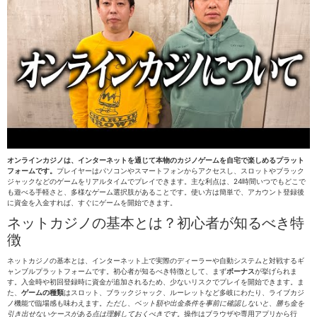
オンラインカジノは、インターネットを通じて本物のカジノゲームを自宅で楽しめるプラット
フォームです。
プレイヤーはパソコンやスマートフォンからアクセスし、スロットやブラック
ジャックなどのゲームをリアルタイムでプレイできます。主な利点は、24時間いつでもどこで
も遊べる手軽さと、多様なゲーム選択肢があることです。使い方は簡単で、アカウント登録後
に資金を入金すれば、すぐにゲームを開始できます。
ネットカジノの基本とは？初心者が知るべき特
徴
ネットカジノの基本とは、インターネット上で実際のディーラーや自動システムと対戦するギ
ャンブルプラットフォームです。初心者が知るべき特徴として、まず
ボーナス
が挙げられま
す。入金時や初回登録時に資金が追加されるため、少ないリスクでプレイを開始できます。ま
た、
ゲームの種類
はスロット、ブラックジャック、ルーレットなど多岐にわたり、ライブカジ
ノ機能で臨場感も味わえます。
ただし、ベット額や出金条件を事前に確認しないと、勝ち金を
引き出せないケースがある点は理解しておくべきです。
操作はブラウザや専用アプリから行