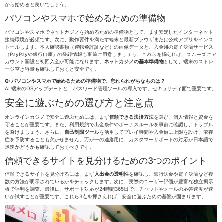
から始めると良いでしょう。
パソコンやスマホで始めるための準備物
パソコンやスマホでネットカジノを始めるための準備物として、まず安定したインターネット
接続環境が必須です。次に、動作要件を満たす端末と最新ブラウザまたは公式アプリをインス
トールします。本人確認書類（運転免許証など）の画像データと、入金用の電子決済サービス
（PayPayや銀行口座）の登録情報も事前に用意しましょう。これらを揃えれば、スムーズにア
カウント開設と初回入金が可能になります。
ネットカジノの基本準備物
として、端末のストレ
ージ空き容量も確認しておくと安全です。
Q: パソコンやスマホで始めるための準備物で、忘れられがちなものは？
A: 端末のOSアップデートと、パスワード管理ツールの導入です。セキュリティ面で重要です。
安全に遊ぶための選び方と注意点
オンラインカジノで安全に遊ぶためには、まず
信頼できる決済方法
を選び、個人情報と資金を
守ることが重要です。また、利用規約で出金条件やボーナスルールを事前に確認し、トラブル
を避けましょう。さらに、
自己制限ツール
を活用してプレイ時間や入金額に上限を設け、依存
症を予防することも欠かせません。万が一の連絡用に、カスタマーサポートの対応が日本語で
迅速かどうかも確認しておくべきです。
信頼できるサイトを見分けるための3つのポイント
信頼できるサイトを見分けるには、まず
入出金の透明性
を確認し、銀行送金や電子決済など複
数の方法が明示されているかをチェックします。次に、実際のユーザー評価が豊富な独立掲示
板で評判を調査。最後に、サポート対応が24時間365日で、チャットやメールの応答速度が速
いか試すことが重要です。これら3点を押さえれば、安全に遊ぶための基盤が固まります。