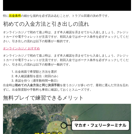
特に
出金条件
の細かな規約を必ず読み込むことが、トラブル回避の決め手です。
初めての入金方法と引き出しの流れ
オンラインカジノで初めて遊ぶ時は、まず本人確認を済ませてから入金しましょう。クレジッ
トカードや電子ウォレットが主流ですが、初回入金ではボーナス条件を必ずチェックしてくだ
さい。引き出しの流れは以下の順番が一般的です。
オンラインカジノ おすすめ
オンラインカジノで初めて遊ぶ時は、まず本人確認を済ませてから入金しましょう。クレジッ
トカードや電子ウォレットが主流ですが、初回入金ではボーナス条件を必ずチェックしてくだ
さい。引き出しの流れは以下の順番が一般的です。
出金画面で希望額と方法を選択
本人確認書類を提出（初回のみ）
承認を待つ（通常数時間〜数日）
出金時は
初めての入金方法と同じ決済手段
を使うカジノが多いので、最初に選んだ方法を忘れ
ずに。出金限度額や手数料も事前に確認しておくとスムーズです。
無料プレイで練習できるメリット