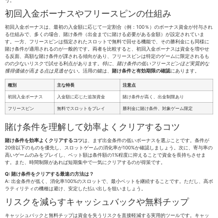
う。
初回入金ボーナスやフリースピンの仕組み
初回入金ボーナスは、最初の入金額に応じて一定割合（例：100％）のボーナス資金が付与され
る仕組みで、多くの場合、賭け条件（出金までに賭ける必要がある金額）が設定されていま
す。一方、フリースピンは指定されたスロットで無料で回せる機能で、その勝利金にも同様に
賭け条件が適用されるのが一般的です。両者を比較すると、初回入金ボーナスは資金を増やせ
る反面、高額な賭け条件が課される傾向があり、フリースピンは特定のゲームに限定されるも
のの少ないリスクで試せる利点があります。
特に、賭け条件の低いフリースピンほど実質的な
獲得価値が高まる点は見逃せない。
活用の鍵は、
賭け条件と有効期限の確認
にあります。
種別
主な特長
注意点
初回入金ボーナス
入金額に応じた追加資金
賭け条件が高く、出金制限あり
フリースピン
無料でスロットをプレイ
勝利金に賭け条件、対象ゲーム限定
賭け条件を理解して効率よくクリアするコツ
賭け条件を効率よくクリアするコツ
は、まず出金条件の低いボーナスを選ぶことです。条件が
20倍以下のものを優先し、スロットゲームの消化率が100%か確認しましょう。次に、寄与率の
高いゲームのみをプレイし、ベット額は条件額の1%程度に抑えることで資金を長持ちさせま
す。また、時間制限があれば短期集中で一気にクリアするのが得策です。
Q: 賭け条件をクリアする最速の方法は？
A: 出金条件が低く、消化率100%のスロットで、最小ベットを継続することです。ただし、高ボ
ラティリティの機種は避け、安定した払い出しを狙いましょう。
リスクを減らすキャッシュバックや無料チップ
キャッシュバックと無料チップは資金を失うリスクを直接軽減する実用的ツールです。キャッ